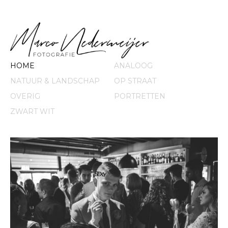
HOME
ANALOOG
NATUUR & LANDSCHAP
OP STRAAT
OVERIG
PORTRETTEN
ZWART WIT